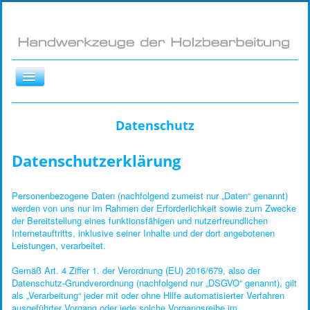
Toggle
Navigation
Über uns
Start
Datenschutz
Datenschutz
Stechbeitel
Datenschutzerklärung
Impressum
Kurzbeitel
Kontakt
Hohlbeitel
Personenbezogene Daten (nachfolgend zumeist nur „Daten“ genannt)
Standort
Zimmermannsbeitel
werden von uns nur im Rahmen der Erforderlichkeit sowie zum Zwecke
der Bereitstellung eines funktionsfähigen und nutzerfreundlichen
Lochbeitel
Internetauftritts, inklusive seiner Inhalte und der dort angebotenen
Leistungen, verarbeitet.
Blockhaus Timber Tools
Gemäß Art. 4 Ziffer 1. der Verordnung (EU) 2016/679, also der
Socket Chisel
Datenschutz-Grundverordnung (nachfolgend nur „DSGVO“ genannt), gilt
als „Verarbeitung“ jeder mit oder ohne Hilfe automatisierter Verfahren
Fishtail Chisel
ausgeführter Vorgang oder jede solche Vorgangsreihe im