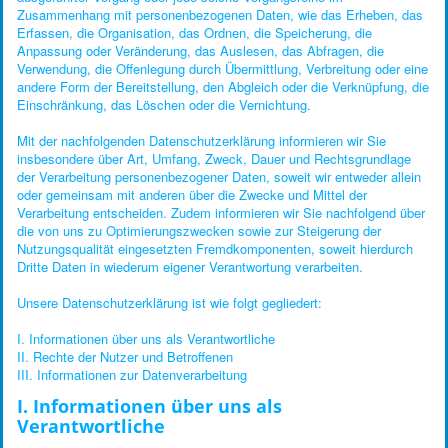
Zusammenhang mit personenbezogenen Daten, wie das Erheben, das
Sticheisen
Erfassen, die Organisation, das Ordnen, die Speicherung, die
Anpassung oder Veränderung, das Auslesen, das Abfragen, die
Drechslerbeitel
Verwendung, die Offenlegung durch Übermittlung, Verbreitung oder eine
andere Form der Bereitstellung, den Abgleich oder die Verknüpfung, die
Beitelhefte
Einschränkung, das Löschen oder die Vernichtung.
Klüpfel, Hämmer, Abziehsteine
Mit der nachfolgenden Datenschutzerklärung informieren wir Sie
Kerbschnitzmesser
insbesondere über Art, Umfang, Zweck, Dauer und Rechtsgrundlage
der Verarbeitung personenbezogener Daten, soweit wir entweder allein
Kerbschnitzbeitel
oder gemeinsam mit anderen über die Zwecke und Mittel der
Verarbeitung entscheiden. Zudem informieren wir Sie nachfolgend über
die von uns zu Optimierungszwecken sowie zur Steigerung der
Aktuelle Seite:
Startseite
Datenschutz
Nutzungsqualität eingesetzten Fremdkomponenten, soweit hierdurch
Dritte Daten in wiederum eigener Verantwortung verarbeiten.
Unsere Datenschutzerklärung ist wie folgt gegliedert:
I. Informationen über uns als Verantwortliche
II. Rechte der Nutzer und Betroffenen
III. Informationen zur Datenverarbeitung
I. Informationen über uns als
Verantwortliche