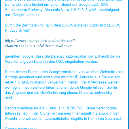
Es handelt sich hierbei um einen Dienst der Google LLC, 1600
Amphitheatre Parkway, Mountain View, CA 94043 USA, nachfolgend
nur „Google“ genannt.
Durch die Zertifizierung nach dem EU-US-Datenschutzschild („EU-US
Privacy Shield“)
https://www.privacyshield.gov/participant?
id=a2zt000000001L5AAI&status=Active
garantiert Google, dass die Datenschutzvorgaben der EU auch bei der
Verarbeitung von Daten in den USA eingehalten werden.
Durch diesen Dienst kann Google ermitteln, von welcher Webseite eine
Anfrage gesendet wird sowie von welcher IP-Adresse aus Sie die sog.
reCAPTCHA-Eingabebox verwenden. Neben Ihrer IP-Adresse werden
womöglich noch weitere Informationen durch Google erfasst, die für
das Angebot und die Gewährleistung dieses Dienstes notwendig
sind.
Rechtsgrundlage ist Art. 6 Abs. 1 lit. f) DSGVO. Unser berechtigtes
Interesse liegt in der Sicherheit unseres Internetauftritts sowie in der
Abwehr unerwünschter, automatisierter Zugriffe in Form von Spam o.ä..
Google bietet unter